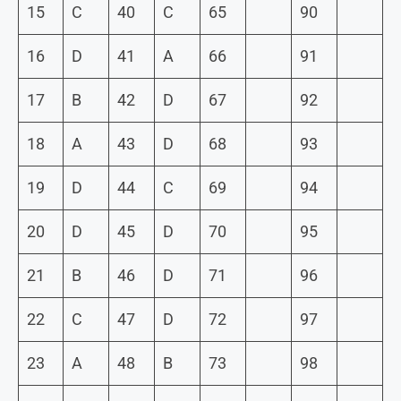
15
C
40
C
65
90
16
D
41
A
66
91
17
B
42
D
67
92
18
A
43
D
68
93
19
D
44
C
69
94
20
D
45
D
70
95
21
B
46
D
71
96
22
C
47
D
72
97
23
A
48
B
73
98