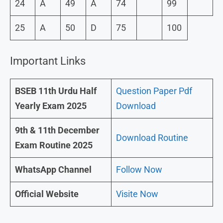
24
A
49
A
74
99
25
A
50
D
75
100
Important Links
BSEB 11th Urdu Half
Question Paper Pdf
Yearly Exam 2025
Download
9th & 11th December
Download Routine
Exam Routine 2025
WhatsApp Channel
Follow Now
Official Website
Visite Now