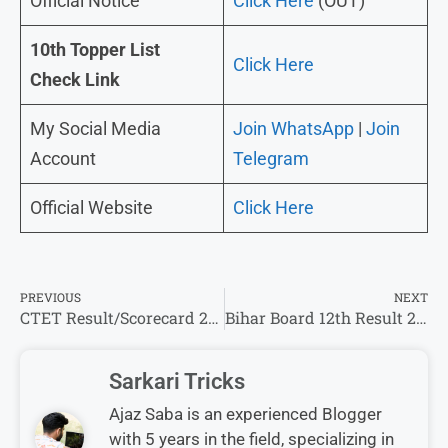
Official Notice
Click Here
(OUT)
10th Topper List
Click Here
Check Link
My Social Media
Join WhatsApp
|
Join
Account
Telegram
Official Website
Click Here
PREVIOUS
NEXT
CTET Result/Scorecard 2026 : पेपर 1 तथा 2 का रिजल्ट/स्कोर कार्ड इस दिन होगा जारी!
Bihar Board 12th Result 2026 Date Out, चेक करे यहाँ से मेट्रिक रिजल्ट 2026 @biharboardonline.com
Sarkari Tricks
Ajaz Saba is an experienced Blogger
with 5 years in the field, specializing in