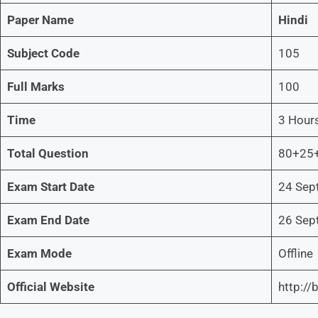
Paper Name
Hindi
Subject Code
105
Full Marks
100
Time
3 Hour
Total Question
80+25
Exam Start Date
24 Sep
Exam End Date
26 Sep
Exam Mode
Offline
Official Website
http://