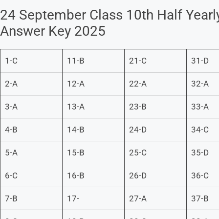
24 September Class 10th Half Yearl
Answer Key 2025
1-C
11-B
21-C
31-D
2-A
12-A
22-A
32-A
3-A
13-A
23-B
33-A
4-B
14-B
24-D
34-C
5-A
15-B
25-C
35-D
6-C
16-B
26-D
36-C
7-B
17-
27-A
37-B