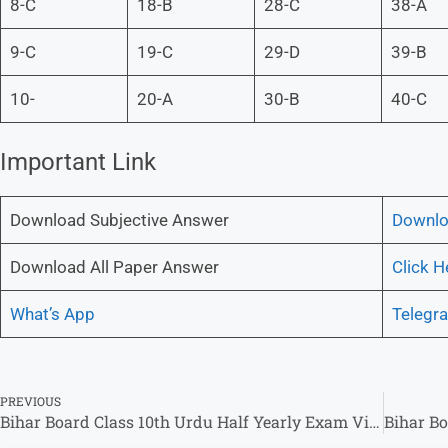
8-C
18-B
28-C
38-A
9-C
19-C
29-D
39-B
10-
20-A
30-B
40-C
Important Link
Download Subjective Answer
Downl
Download All Paper Answer
Click H
What’s App
Telegr
PREVIOUS
Bihar Board Class 10th Urdu Half Yearly Exam Viral Question Paper 2025 – उर्दू विषय का उत्तर देखे !