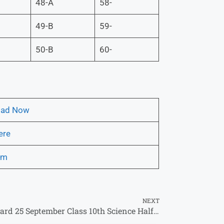
48-A
58-
49-B
59-
50-B
60-
oad Now
ere
am
NEXT
Bihar Board 25 September Class 10th Science Half Yearly Exam Paper 2025 – वायरल क्वेश्चन आंसर यहां से देखें