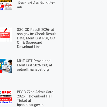
-रिजल्ट यहां से कीजिए डायरेक्ट
चेक
SSC GD Result 2026- at
ssc.gov.in: Check Result
Date, Merit List PDF, Cut
Off & Scorecard
Download Link
MHT CET Provisional
Merit List 2026 Out; at
cetcell.mahacet.org
BPSC 72nd Admit Card
2026 – Download Hall
Ticket at
bpsc.bihar.gov.in