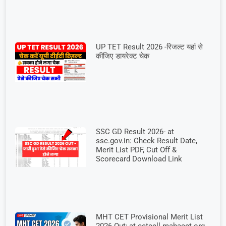
UP TET Result 2026 -रिजल्ट यहां से
कीजिए डायरेक्ट चेक
SSC GD Result 2026- at
ssc.gov.in: Check Result Date,
Merit List PDF, Cut Off &
Scorecard Download Link
MHT CET Provisional Merit List
2026 Out; at cetcell.mahacet.org