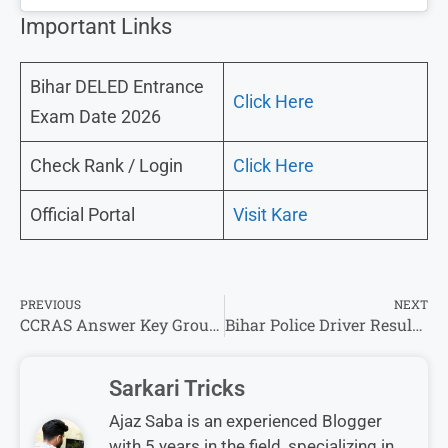
Important Links
Bihar DELED Entrance
Click Here
Exam Date 2026
Check Rank / Login
Click Here
Official Portal
Visit Kare
PREVIOUS
NEXT
CCRAS Answer Key Group A, B & C Out -@ccras.nic.in
Bihar Police Driver Result 2025 (OUT) बिहार पुलिस चालक सिपाही का रिजल्ट जारी
Sarkari Tricks
Ajaz Saba is an experienced Blogger
with 5 years in the field, specializing in