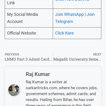
Link
My Social Media
Join WhatsApp
|
Join
Account
Telegram
Official Website
Click Kare
PREVIOUS
NEXT
LNMU Part 3 Admit Card 2022-25: टीडीसी पार्ट- 3 का परीक्षा इस दिन होगा, जल्दी करें प्रवेश पत्र डाउनलोड!
Magadh University Semester 1 Result 2024-28 : अभी अभी हुआ जारी।
Raj Kumar
Raj Kumar is a writer at
sarkaritricks.com, where he covers jobs,
government schemes, admit cards, and
results. Hailing from Bihar, he has over
three years of experience in this field.