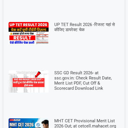
UP TET Result 2026 -रिजल्ट यहां से
कीजिए डायरेक्ट चेक
SSC GD Result 2026- at
ssc.gov.in: Check Result Date,
Merit List PDF, Cut Off &
Scorecard Download Link
MHT CET Provisional Merit List
2026 Out; at cetcell.mahacet.org