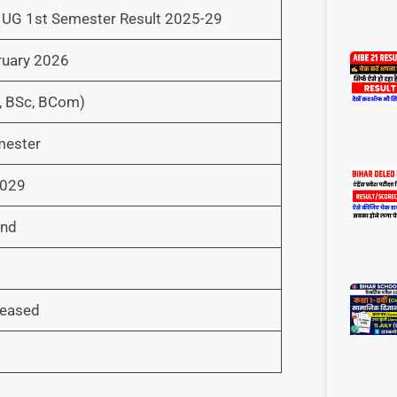
UG 1st Semester Result 2025-29
ruary 2026
, BSc, BCom)
mester
2029
nd
leased