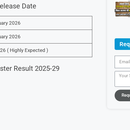
elease Date
uary 2026
uary 2026
Req
6 ( Highly Expected )
ter Result 2025-29
Req