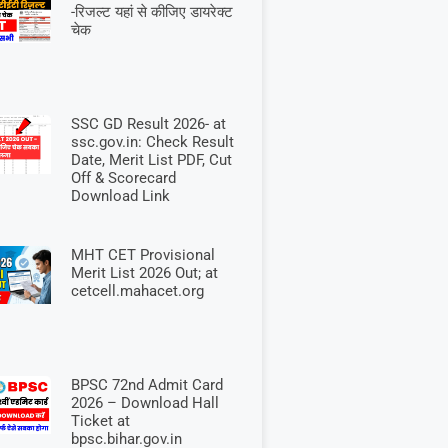
-रिजल्ट यहां से कीजिए डायरेक्ट
चेक
SSC GD Result 2026- at
ssc.gov.in: Check Result
Date, Merit List PDF, Cut
Off & Scorecard
Download Link
MHT CET Provisional
Merit List 2026 Out; at
cetcell.mahacet.org
BPSC 72nd Admit Card
2026 – Download Hall
Ticket at
bpsc.bihar.gov.in