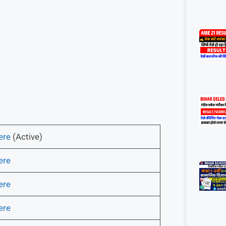
ere
(Active)
ere
ere
ere