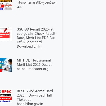
-रिजल्ट यहां से कीजिए डायरेक्ट
चेक
SSC GD Result 2026- at
ssc.gov.in: Check Result
Date, Merit List PDF, Cut
Off & Scorecard
Download Link
MHT CET Provisional
Merit List 2026 Out; at
cetcell.mahacet.org
BPSC 72nd Admit Card
2026 – Download Hall
Ticket at
bpsc.bihar.gov.in