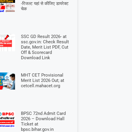
-रिजल्ट यहां से कीजिए डायरेक्ट
चेक
SSC GD Result 2026- at
ssc.gov.in: Check Result
Date, Merit List PDF, Cut
Off & Scorecard
Download Link
MHT CET Provisional
Merit List 2026 Out; at
cetcell.mahacet.org
BPSC 72nd Admit Card
2026 – Download Hall
Ticket at
bpsc.bihar.gov.in