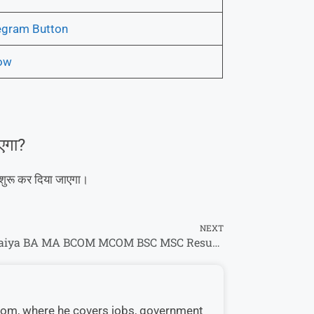
egram Button
Now
एगा?
शुरू कर दिया जाएगा।
NEXT
Rajju bhaiya BA MA BCOM MCOM BSC MSC Result Check Kare : रज्जू भैया यूनिवर्सिटी रिजल्ट फटाफट यहां से करें चेक @prsu.ac.in
s.com, where he covers jobs, government