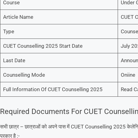
Course
Under 
Article Name
CUET C
Type
Counsel
CUET Counselling 2025 Start Date
July 2
Last Date
Announ
Counselling Mode
Oniine
Full Information Of CUET Counselling 2025
Read Ca
Required Documents For CUET Counselli
सभी छात्र – छात्राओं को अपने पास में CUET Counselling 2025 केलेनियम 
प्रकार है :-