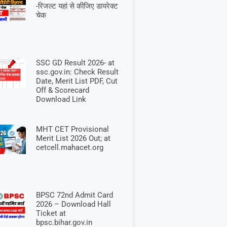
-रिजल्ट यहां से कीजिए डायरेक्ट
चेक
SSC GD Result 2026- at
ssc.gov.in: Check Result
Date, Merit List PDF, Cut
Off & Scorecard
Download Link
MHT CET Provisional
Merit List 2026 Out; at
cetcell.mahacet.org
BPSC 72nd Admit Card
2026 – Download Hall
Ticket at
bpsc.bihar.gov.in