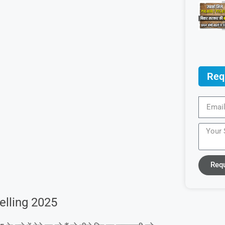
Req
Req
lling 2025