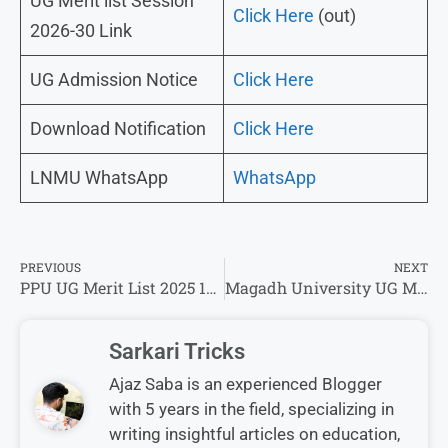
UG Merit list Session
Click Here
(out)
2026-30 Link
UG Admission Notice
Click Here
Download Notification
Click Here
LNMU WhatsApp
WhatsApp
PREVIOUS
NEXT
PPU UG Merit List 2025 1st 2nd 3rd – Direct Link To Check@ppup.ac.in
Magadh University UG Merit List 2025 -3rd Direct Link To Check @magadhonline.in
Sarkari Tricks
Ajaz Saba is an experienced Blogger
with 5 years in the field, specializing in
writing insightful articles on education,