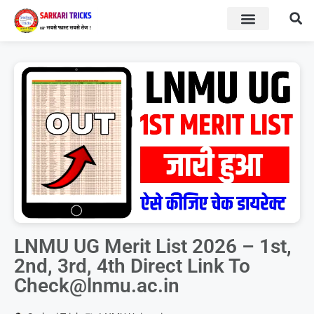
BOARD RESULT
SARKARI YOJNA
LNMU UG Merit List 2026 – 1st,
2nd, 3rd, 4th Direct Link To
Check@lnmu.ac.in