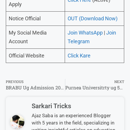
Apply
Notice Official
OUT (Download Now)
My Social Media
Join WhatsApp
|
Join
Account
Telegram
Official Website
Click Kare
PREVIOUS
NEXT
BRABU Ug Admission 2026-30 ऑनलाइन आवेदन शुरू।
Purnea Universitrty ug 5th Semester Registration Form 2026 -विलंब शुल्क के साथ तिथि हुआ विस्तारित
Sarkari Tricks
Ajaz Saba is an experienced Blogger
with 5 years in the field, specializing in
writing insightful articles on education,