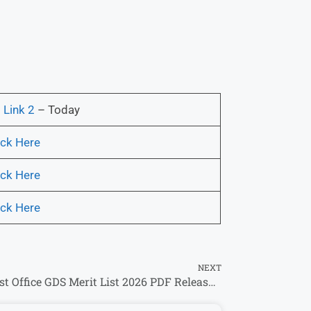
| Link 2
– Today
ick Here
ick Here
ick Here
NEXT
India Post Office GDS Merit List 2026 PDF Release Date, Cut Off Marks at indiapostgdsonline.gov.in