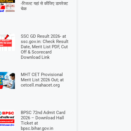
-रिजल्ट यहां से कीजिए डायरेक्ट
चेक
SSC GD Result 2026- at
ssc.gov.in: Check Result
Date, Merit List PDF, Cut
Off & Scorecard
Download Link
MHT CET Provisional
Merit List 2026 Out; at
cetcell.mahacet.org
BPSC 72nd Admit Card
2026 – Download Hall
Ticket at
bpsc.bihar.gov.in