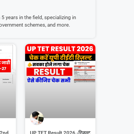
 years in the field, specializing in
, government schemes, and more.
 2nd
UP TET Result 2026 -रिजल्ट