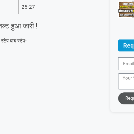
25-27
ल्ट हुआ जारी !
टेप बाय स्टेप-
Req
Req