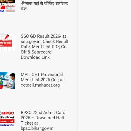
-रिजल्ट यहां से कीजिए डायरेक्ट
चेक
SSC GD Result 2026- at
ssc.gov.in: Check Result
Date, Merit List PDF, Cut
Off & Scorecard
Download Link
MHT CET Provisional
Merit List 2026 Out; at
cetcell.mahacet.org
BPSC 72nd Admit Card
2026 – Download Hall
Ticket at
bpsc.bihar.gov.in