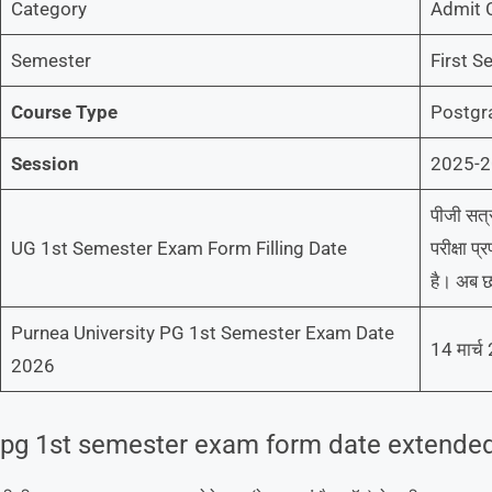
Category
Admit 
Semester
First S
Course Type
Postgr
Session
2025-
पीजी सत्
UG 1st Semester Exam Form Filling Date
परीक्षा प
है। अब छ
Purnea University PG 1st Semester Exam Date
14 मार्च
2026
pg 1st semester exam form date extende