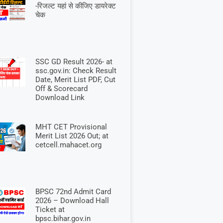
-रिजल्ट यहां से कीजिए डायरेक्ट
चेक
SSC GD Result 2026- at
ssc.gov.in: Check Result
Date, Merit List PDF, Cut
Off & Scorecard
Download Link
MHT CET Provisional
Merit List 2026 Out; at
cetcell.mahacet.org
BPSC 72nd Admit Card
2026 – Download Hall
Ticket at
bpsc.bihar.gov.in