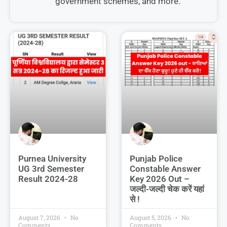
government schemes, and more.
Purnea University
Punjab Police
UG 3rd Semester
Constable Answer
Result 2024-28
Key 2026 Out –
जल्दी-जल्दी चेक करें यहां
से !
August 7, 2026
No
August 5, 2026
No
Comments
Comments