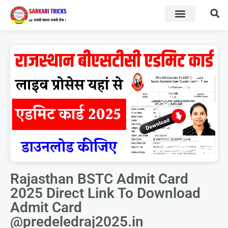
BOARD RESULT
SARKARI YOJNA
Rajasthan BSTC Admit Card
2025 Direct Link To Download
Admit Card
@predeledraj2025.in