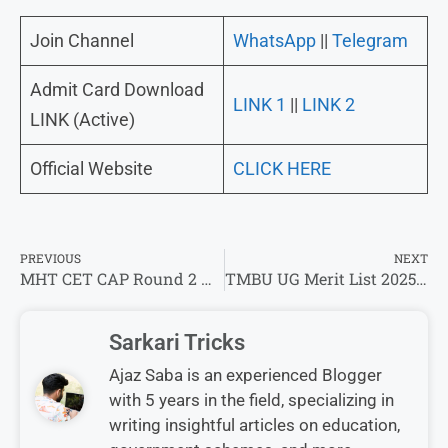
Join Channel
WhatsApp
||
Telegram
Admit Card Download
LINK 1
||
LINK 2
LINK (Active)
Official Website
CLICK HERE
PREVIOUS
NEXT
MHT CET CAP Round 2 Allotments Result 2025 Direct Link To Check Result @etcell.mahacet.org
TMBU UG Merit List 2025 1st,2nd,3rd Direct Link To Check Merit List@tmbu.ac.in website
Sarkari Tricks
Ajaz Saba is an experienced Blogger
with 5 years in the field, specializing in
writing insightful articles on education,