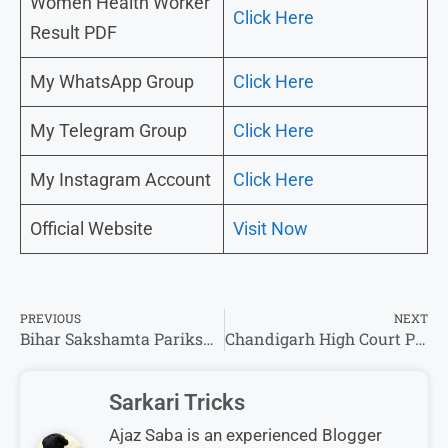
Women Health Worker
Click Here
Result PDF
My WhatsApp Group
Click Here
My Telegram Group
Click Here
My Instagram Account
Click Here
Official Website
Visit Now
PREVIOUS
NEXT
Bihar Sakshamta Pariksha Phase 3 Result 2025 – इस तरह से कर पाएंगे अपना परिणाम को चेक !
Chandigarh High Court Peon Answer Key 2025 -ऐसे कीजिए उत्तर कुंजी चेक !
Sarkari Tricks
Ajaz Saba is an experienced Blogger