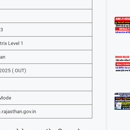
23
rix Level 1
han
 2025 ( OUT)
 Mode
rajasthan.gov.in