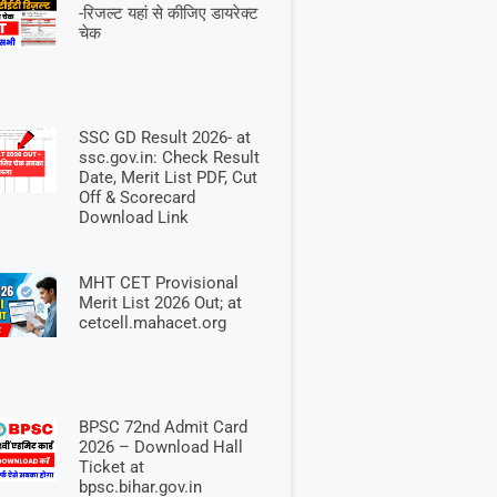
-रिजल्ट यहां से कीजिए डायरेक्ट
चेक
SSC GD Result 2026- at
ssc.gov.in: Check Result
Date, Merit List PDF, Cut
Off & Scorecard
Download Link
MHT CET Provisional
Merit List 2026 Out; at
cetcell.mahacet.org
BPSC 72nd Admit Card
2026 – Download Hall
Ticket at
bpsc.bihar.gov.in