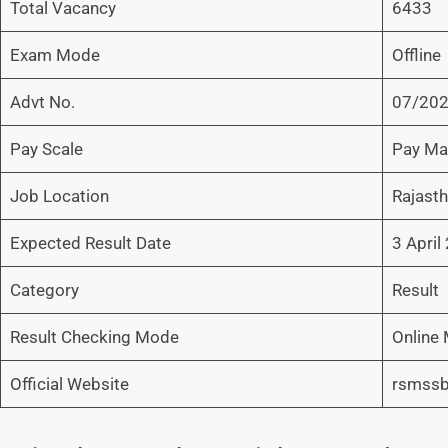
Total Vacancy
6433
Exam Mode
Offline
Advt No.
07/20
Pay Scale
Pay Mat
Job Location
Rajast
Expected Result Date
3 April
Category
Result
Result Checking Mode
Online
Official Website
rsmssb.