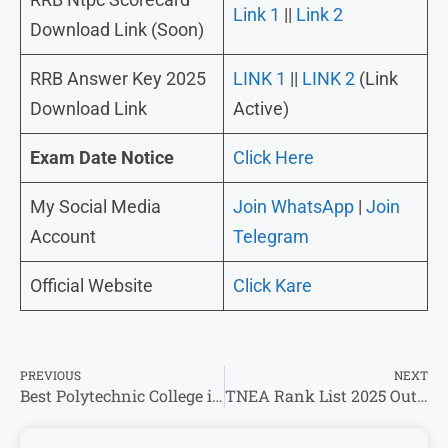
Link 1
||
Link 2
Download Link (Soon)
RRB Answer Key 2025
LINK 1
||
LINK 2
(Link
Download Link
Active)
Exam Date Notice
Click Here
My Social Media
Join WhatsApp
|
Join
Account
Telegram
Official Website
Click Kare
PREVIOUS
NEXT
Best Polytechnic College in UP: UP के टॉप 10 पॉलिटेक्निक कॉलेज: यहां से पढ़ाई मतलब नौकरी पक्की!
TNEA Rank List 2025 Out Download PDF OUT