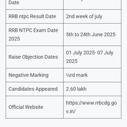
Date
RRB ntpc Result Date
2nd week of july
RRB NTPC Exam Date
5th to 24th June 2025
2025
01 July 2025- 07 July
Raise Objection Dates
2025
Negative Marking
⅓rd mark
Candidates Appeared
2.60 lakh
https://www.rrbcdg
.
go
Official Website
v.in/