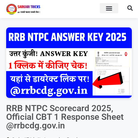
BOARD RESULT
SARKARI YOJNA
RRB NTPC Scorecard 2025,
Official CBT 1 Response Sheet
@rrbcdg.gov.in