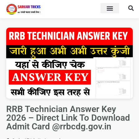
BOARD RESULT
SARKARI YOJNA
RRB Technician Answer Key
2026 – Direct Link To Download
Admit Card @rrbcdg.gov.in