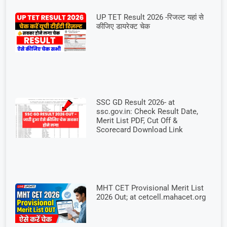
UP TET Result 2026 -रिजल्ट यहां से
कीजिए डायरेक्ट चेक
SSC GD Result 2026- at
ssc.gov.in: Check Result Date,
Merit List PDF, Cut Off &
Scorecard Download Link
MHT CET Provisional Merit List
2026 Out; at cetcell.mahacet.org