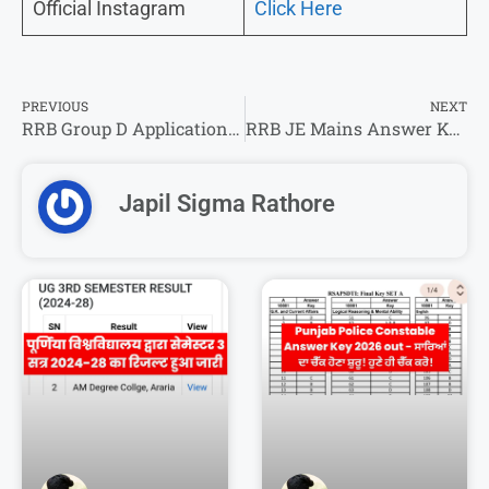
Official Instagram
Click Here
PREVIOUS
NEXT
RRB Group D Application Status 2026 : ग्रुप डी का फॉर्म स्टेटस देखे!
RRB JE Mains Answer Key 2026 – Direct Link To Check Your Answer Key @indianrailways.gov.in/
Japil Sigma Rathore