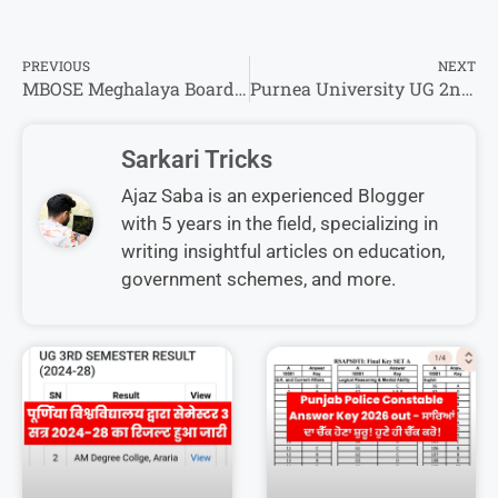
PREVIOUS
NEXT
MBOSE Meghalaya Board Time Table 2026 : SSLC/HSSLC का परीक्षा तिथि हुआ जारी
Purnea University UG 2nd Semester & 4th Semester Result 2025 – रिजल्ट तारीख हुआ था यहां से देखिए रिजल्ट डेट
Sarkari Tricks
Ajaz Saba is an experienced Blogger
with 5 years in the field, specializing in
writing insightful articles on education,
government schemes, and more.