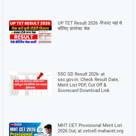
UP TET Result 2026 -रिजल्ट यहां से
कीजिए डायरेक्ट चेक
SSC GD Result 2026- at
ssc.gov.in: Check Result Date,
Merit List PDF, Cut Off &
Scorecard Download Link
MHT CET Provisional Merit List
2026 Out; at cetcell.mahacet.org