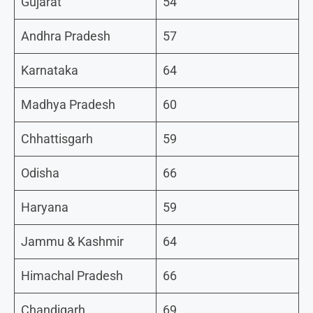
Gujarat
54
Andhra Pradesh
57
Karnataka
64
Madhya Pradesh
60
Chhattisgarh
59
Odisha
66
Haryana
59
Jammu & Kashmir
64
Himachal Pradesh
66
Chandigarh
69