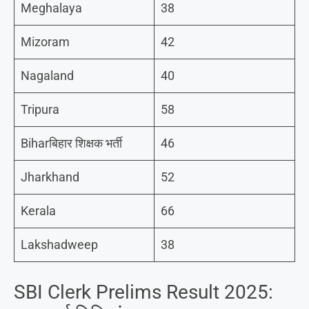
Meghalaya
38
Mizoram
42
Nagaland
40
Tripura
58
Biharबिहार शिक्षक भर्ती
46
Jharkhand
52
Kerala
66
Lakshadweep
38
SBI Clerk Prelims Result 2025: