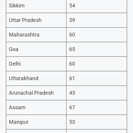
Sikkim
54
Uttar Pradesh
59
Maharashtra
60
Goa
65
Delhi
60
Uttarakhand
61
Arunachal Pradesh
43
Assam
67
Manipur
53